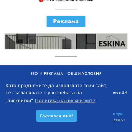
Реклама
SEO И РЕКЛАМА
ОБЩИ УСЛОВИЯ
ПОЛИТИКА ЗА БИСКВИТКИ
Като продължите да използвате този сайт,
Уолоу Интернешънъл ЕООД, гр. Варна, бул. Генерал Колев 54
се съгласявате с употребата на
+359 893 621 112
„бисквитки“
Политика на бисквитките
office@remontna-brigada.com
© 2026
Създай профил на своя строителен бизнес тук
Съгласен съм!
безплатно!
. Всички права запазени.
Изработка на софтуер
от
Wollow