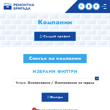
НАЧАЛО
Компании
КОМПАНИИ
Създай профил
СТАТИИ
Списък на компании
ЗА НАС
ИЗБРАНИ ФИЛТРИ
Услуга:
Озеленяване / Озеленяване на тераса
Филтри
Не са намерени компании