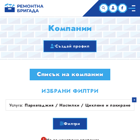
НАЧАЛО
Компании
КОМПАНИИ
Създай профил
СТАТИИ
Списък на компании
ЗА НАС
ИЗБРАНИ ФИЛТРИ
Услуга:
Паркетаджия / Настилки / Циклене и лакиране
Филтри
Не са намерени компании