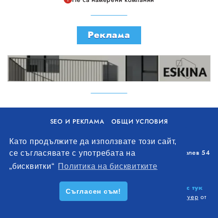
Реклама
SEO И РЕКЛАМА
ОБЩИ УСЛОВИЯ
ПОЛИТИКА ЗА БИСКВИТКИ
Като продължите да използвате този сайт,
Уолоу Интернешънъл ЕООД, гр. Варна, бул. Генерал Колев 54
се съгласявате с употребата на
+359 893 621 112
„бисквитки“
Политика на бисквитките
office@remontna-brigada.com
© 2026
Създай профил на своя строителен бизнес тук
Съгласен съм!
безплатно!
. Всички права запазени.
Изработка на софтуер
от
Wollow