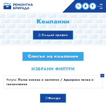
НАЧАЛО
Компании
КОМПАНИИ
Създай профил
СТАТИИ
Списък на компании
ЗА НАС
ИЗБРАНИ ФИЛТРИ
Услуга:
Пътна основа и настилки / Армирана почва и
геосинтетика
Филтри