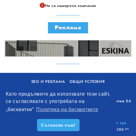
Не са намерени компании
Реклама
SEO И РЕКЛАМА
ОБЩИ УСЛОВИЯ
ПОЛИТИКА ЗА БИСКВИТКИ
Като продължите да използвате този сайт,
Уолоу Интернешънъл ЕООД, гр. Варна, бул. Генерал Колев 54
се съгласявате с употребата на
+359 893 621 112
„бисквитки“
Политика на бисквитките
office@remontna-brigada.com
© 2026
Създай профил на своя строителен бизнес тук
Съгласен съм!
безплатно!
. Всички права запазени.
Изработка на софтуер
от
Wollow