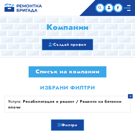
НАЧАЛО
Компании
КОМПАНИИ
Създай профил
СТАТИИ
Списък на компании
ЗА НАС
ИЗБРАНИ ФИЛТРИ
Услуга:
Рехабилитация и ремонт / Ремонти на бетонни
плочи
Филтри