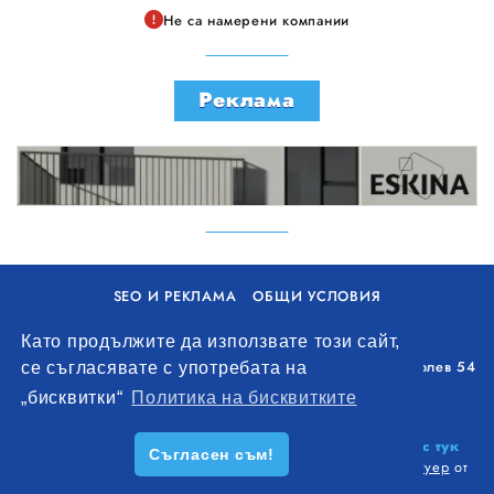
Не са намерени компании
Реклама
SEO И РЕКЛАМА
ОБЩИ УСЛОВИЯ
ПОЛИТИКА ЗА БИСКВИТКИ
Като продължите да използвате този сайт,
Уолоу Интернешънъл ЕООД, гр. Варна, бул. Генерал Колев 54
се съгласявате с употребата на
+359 893 621 112
„бисквитки“
Политика на бисквитките
office@remontna-brigada.com
© 2026
Създай профил на своя строителен бизнес тук
Съгласен съм!
безплатно!
. Всички права запазени.
Изработка на софтуер
от
Wollow