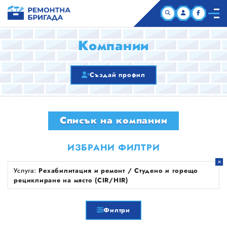
НАЧАЛО
Компании
КОМПАНИИ
Създай профил
СТАТИИ
Списък на компании
ЗА НАС
ИЗБРАНИ ФИЛТРИ
Услуга:
Рехабилитация и ремонт / Студено и горещо
рециклиране на място (CIR/HIR)
Филтри