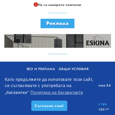
Не са намерени компании
Реклама
SEO И РЕКЛАМА
ОБЩИ УСЛОВИЯ
ПОЛИТИКА ЗА БИСКВИТКИ
Като продължите да използвате този сайт,
Уолоу Интернешънъл ЕООД, гр. Варна, бул. Генерал Колев 54
се съгласявате с употребата на
+359 893 621 112
„бисквитки“
Политика на бисквитките
office@remontna-brigada.com
© 2026
Създай профил на своя строителен бизнес тук
Съгласен съм!
безплатно!
. Всички права запазени.
Изработка на софтуер
от
Wollow