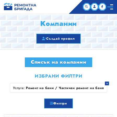
НАЧАЛО
Компании
КОМПАНИИ
Създай профил
СТАТИИ
Списък на компании
ЗА НАС
ИЗБРАНИ ФИЛТРИ
Услуга:
Ремонт на бани / Частичен ремонт на баня
Филтри