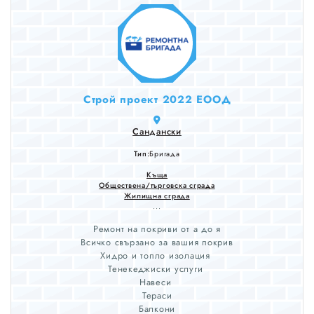
Строй проект 2022 ЕООД
Сандански
Тип:
Бригада
Къща
Обществена/търговска сграда
Жилищна сграда
...
Ремонт на покриви от а до я
Всичко свързано за вашия покрив
Хидро и топло изолация
Тенекеджиски услуги
Навеси
Тераси
Балкони