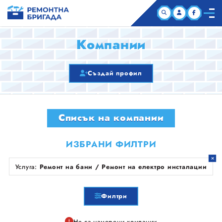
НАЧАЛО
Компании
КОМПАНИИ
Създай профил
СТАТИИ
Списък на компании
ЗА НАС
ИЗБРАНИ ФИЛТРИ
Услуга:
Ремонт на бани / Ремонт на електро инсталации
Филтри
Не са намерени компании