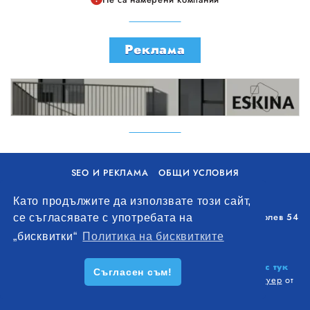
Реклама
SEO И РЕКЛАМА
ОБЩИ УСЛОВИЯ
ПОЛИТИКА ЗА БИСКВИТКИ
Като продължите да използвате този сайт,
Уолоу Интернешънъл ЕООД, гр. Варна, бул. Генерал Колев 54
се съгласявате с употребата на
+359 893 621 112
„бисквитки“
Политика на бисквитките
office@remontna-brigada.com
© 2026
Създай профил на своя строителен бизнес тук
Съгласен съм!
безплатно!
. Всички права запазени.
Изработка на софтуер
от
Wollow