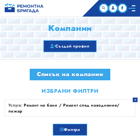
НАЧАЛО
Компании
КОМПАНИИ
Създай профил
СТАТИИ
Списък на компании
ЗА НАС
ИЗБРАНИ ФИЛТРИ
Услуга:
Ремонт на бани / Ремонт след наводнение/
пожар
Филтри