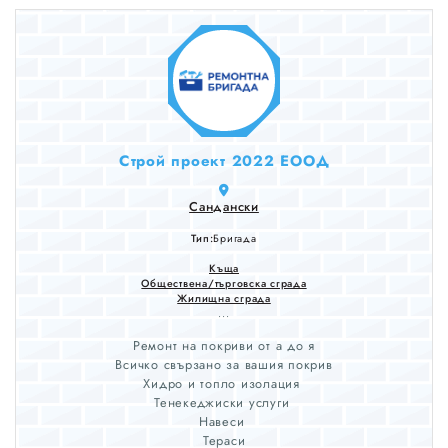
Строй проект 2022 ЕООД
Сандански
Тип:
Бригада
Къща
Обществена/търговска сграда
Жилищна сграда
...
Ремонт на покриви от а до я
Всичко свързано за вашия покрив
Хидро и топло изолация
Тенекеджиски услуги
Навеси
Тераси