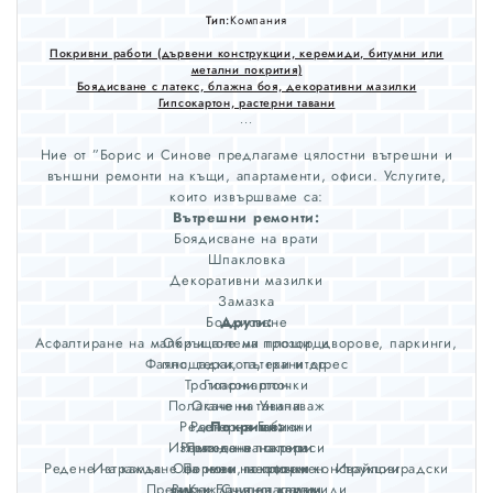
Тип:
Компания
Покривни работи (дървени конструкции, керемиди, битумни или
метални покрития)
Боядисване с латекс, блажна боя, декоративни мазилки
Гипсокартон, растерни тавани
...
Ние от ”Борис и Синове предлагаме цялостни вътрешни и
външни ремонти на къщи, апартаменти, офиси. Услугите,
които извършваме са:
Вътрешни ремонти:
Боядисване на врати
Шпакловка
Декоративни мазилки
Замазка
Боядисване
Други:
Асфалтиране на малки и големи площи, дворове, паркинги,
Обръщане на прозорци
Фаянс, теракота, гранитогрес
площадки, пътеки и др.
Тротоарни плочки
Гипсокартон
Полагане на Унипаваж
Окачени тавани
Редене на Габиони
Растерни тавани
Покриви:
Изграждане на тераси
Ремонт на покриви
Лепене на тапети
Редене на камък. Оформен, неоформен. Ивайловградски
Изграждане на нови покривни конструкции
Лепене на плочки
Пренареждане на керемиди
камък. Счупен камък.
ВиК и Ел. инсталации