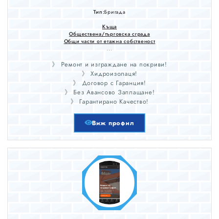
Тип:
Бригада
Къща
Обществена/търговска сграда
Общи части от етажна собственост
...
》 Ремонт и изграждане на покриви!
》 Хидроизолаця!
》 Договор с Гаранция!
》 Без Авансово Заплащане!
》 Гарантирано Качество!
Виж профил