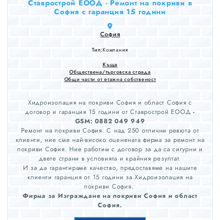
Ставрострой ЕООД - Ремонт на покриви в
София с гаранция 15 години
София
Тип:
Компания
Къща
Обществена/търговска сграда
Общи части от етажна собственост
...
Хидроизолация на покриви София и област София с
договор и гаранция 15 години от Ставрострой ЕООД
-
GSM: 0882 049 949
Ремонт на покриви София. С над 250 отлични ревюта от
клиенти, ние сме най-високо оценената фирма за ремонт на
покриви София. Ние работим с договор за да са сигурни и
двете страни в условията и крайния резултат.
И за да гарантираме качество, предоставяме на нашите
клиенти гаранция от 15 години за Хидроизолация на
покриви София.
Фирма за Изграждане на покриви София и област
София.