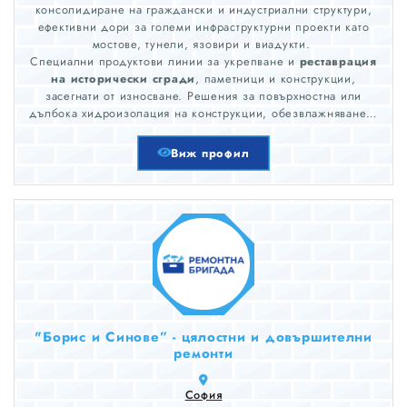
консолидиране на граждански и индустриални структури,
ефективни дори за големи инфраструктурни проекти като
мостове, тунели, язовири и виадукти.
Специални продуктови линии за укрепване и
реставрация
на исторически сгради
, паметници и конструкции,
засегнати от износване. Решения за повърхностна или
дълбока хидроизолация на конструкции, обезвлажняване и
незабавно спиране на проникването на вода. Добавки и
фибри за бетон и много други!
Виж профил
"Борис и Синове” - цялостни и довършителни
ремонти
София