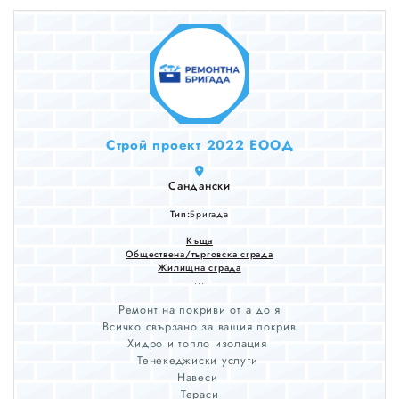
Строй проект 2022 ЕООД
Сандански
Тип:
Бригада
Къща
Обществена/търговска сграда
Жилищна сграда
...
Ремонт на покриви от а до я
Всичко свързано за вашия покрив
Хидро и топло изолация
Тенекеджиски услуги
Навеси
Тераси