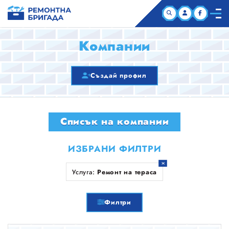
НАЧАЛО
Компании
КОМПАНИИ
Създай профил
СТАТИИ
Списък на компании
ЗА НАС
ИЗБРАНИ ФИЛТРИ
Услуга:
Ремонт на тераса
Филтри