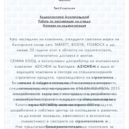
Тип:
Компания
Хидроизолатор (изолаторджия)
Работа по реставрации на сгради
Направа на хидроизолация
...
Като наследник на компании, утвърдили световни марки на
българския пазар като TARKETT, BOSTIK, FOSROCK и др.,
имаме 25 години опит в областта на строителството,
включително доставка и монтаж.
СЕММА ЕООД е ексклузивен дистрибутор на италианската
компания AZICHEM за България.
AZICHEM
е една от
водещите компании в сектора на специализираните
строителни продукти, производството на
строителна
Визията на Azichem е посветена на експериментирането,
химия и хидроизолации
. Компанията е високо
специализирана, сертифицирана по UNI EN ISO 9001: 2015
оптимизирането на процесите и намаляването на
и постоянно се занимава с изследвания и разработки на
въздействието върху околната среда, задоволяване на
иновативни технологии и продукти за
многобройни строителни нужди и работа във всички
специализирано
Каталогът на AZICHEM включва около 350 продукта,
строителство и зелено строителство.
пазарни сегменти.
разработени в собствен център за изследване и развитие,
за да внесат иновации, ефективност и екологична
съвместимост в секторите на
строителството и
Ние предлагаме решения от следващо поколение за
биостроителството
.