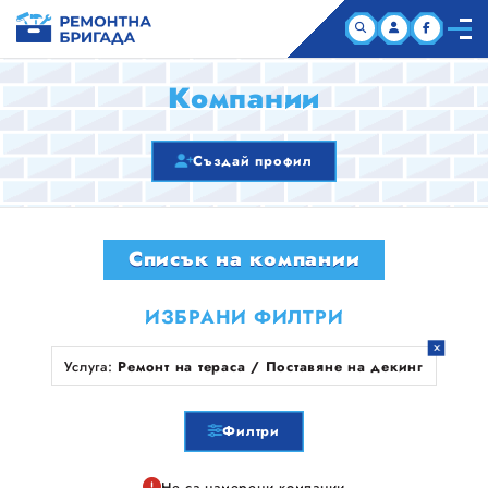
НАЧАЛО
Компании
КОМПАНИИ
Създай профил
СТАТИИ
Списък на компании
ЗА НАС
ИЗБРАНИ ФИЛТРИ
Услуга:
Ремонт на тераса / Поставяне на декинг
Филтри
Не са намерени компании