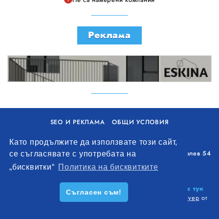
Реклама
SEO И РЕКЛАМА
ОБЩИ УСЛОВИЯ
ПОЛИТИКА ЗА БИСКВИТКИ
Като продължите да използвате този сайт,
Уолоу Интернешънъл ЕООД, гр. Варна, бул. Генерал Колев 54
се съгласявате с употребата на
+359 893 621 112
„бисквитки“
Политика на бисквитките
office@remontna-brigada.com
© 2026
Създай профил на своя строителен бизнес тук
Съгласен съм!
безплатно!
. Всички права запазени.
Изработка на софтуер
от
Wollow