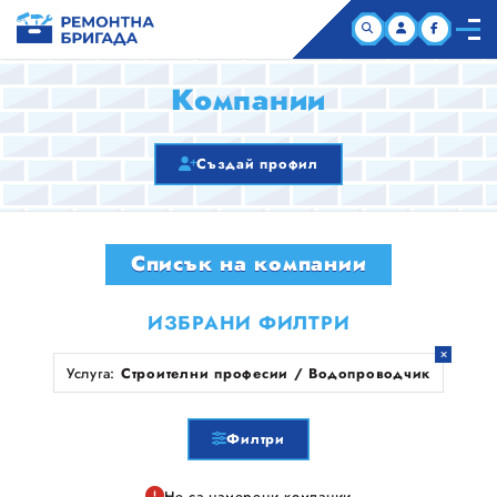
НАЧАЛО
Компании
КОМПАНИИ
Създай профил
СТАТИИ
Списък на компании
ЗА НАС
ИЗБРАНИ ФИЛТРИ
Услуга:
Строителни професии / Водопроводчик
Филтри
Не са намерени компании