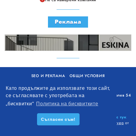
Реклама
SEO И РЕКЛАМА
ОБЩИ УСЛОВИЯ
ПОЛИТИКА ЗА БИСКВИТКИ
Като продължите да използвате този сайт,
Уолоу Интернешънъл ЕООД, гр. Варна, бул. Генерал Колев 54
се съгласявате с употребата на
+359 893 621 112
„бисквитки“
Политика на бисквитките
office@remontna-brigada.com
© 2026
Създай профил на своя строителен бизнес тук
Съгласен съм!
безплатно!
. Всички права запазени.
Изработка на софтуер
от
Wollow