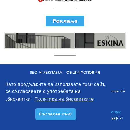
Реклама
SEO И РЕКЛАМА
ОБЩИ УСЛОВИЯ
ПОЛИТИКА ЗА БИСКВИТКИ
Като продължите да използвате този сайт,
Уолоу Интернешънъл ЕООД, гр. Варна, бул. Генерал Колев 54
се съгласявате с употребата на
+359 893 621 112
„бисквитки“
Политика на бисквитките
office@remontna-brigada.com
© 2026
Създай профил на своя строителен бизнес тук
Съгласен съм!
безплатно!
. Всички права запазени.
Изработка на софтуер
от
Wollow