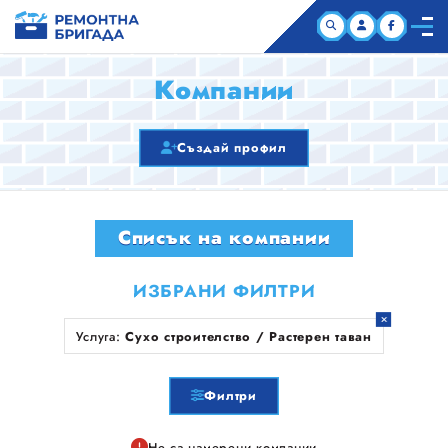
НАЧАЛО
Компании
КОМПАНИИ
Създай профил
СТАТИИ
Списък на компании
ЗА НАС
ИЗБРАНИ ФИЛТРИ
Услуга:
Сухо строителство / Растерен таван
Филтри
Не са намерени компании