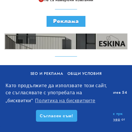
Реклама
SEO И РЕКЛАМА
ОБЩИ УСЛОВИЯ
ПОЛИТИКА ЗА БИСКВИТКИ
Като продължите да използвате този сайт,
Уолоу Интернешънъл ЕООД, гр. Варна, бул. Генерал Колев 54
се съгласявате с употребата на
+359 893 621 112
„бисквитки“
Политика на бисквитките
office@remontna-brigada.com
© 2026
Създай профил на своя строителен бизнес тук
Съгласен съм!
безплатно!
. Всички права запазени.
Изработка на софтуер
от
Wollow