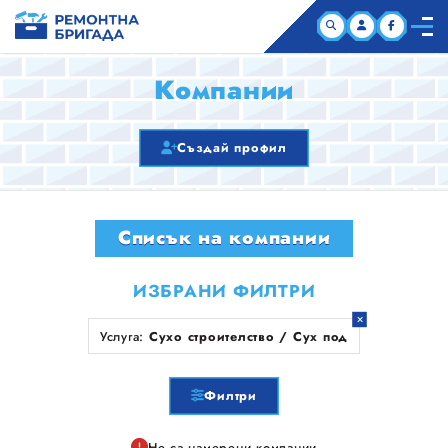
НАЧАЛО
Компании
КОМПАНИИ
Създай профил
СТАТИИ
Списък на компании
ЗА НАС
ИЗБРАНИ ФИЛТРИ
Услуга:
Сухо строителство / Сух под
Филтри
Не са намерени компании