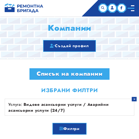
НАЧАЛО
Компании
КОМПАНИИ
Създай профил
СТАТИИ
Списък на компании
ЗА НАС
ИЗБРАНИ ФИЛТРИ
Услуга:
Видове асансьорни услуги / Аварийни
асансьорни услуги (24/7)
Филтри