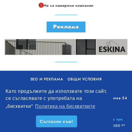
Не са намерени компании
Реклама
SEO И РЕКЛАМА
ОБЩИ УСЛОВИЯ
ПОЛИТИКА ЗА БИСКВИТКИ
Като продължите да използвате този сайт,
Уолоу Интернешънъл ЕООД, гр. Варна, бул. Генерал Колев 54
се съгласявате с употребата на
+359 893 621 112
„бисквитки“
Политика на бисквитките
office@remontna-brigada.com
© 2026
Създай профил на своя строителен бизнес тук
Съгласен съм!
безплатно!
. Всички права запазени.
Изработка на софтуер
от
Wollow