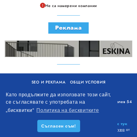
Не са намерени компании
Реклама
SEO И РЕКЛАМА
ОБЩИ УСЛОВИЯ
ПОЛИТИКА ЗА БИСКВИТКИ
Като продължите да използвате този сайт,
Уолоу Интернешънъл ЕООД, гр. Варна, бул. Генерал Колев 54
се съгласявате с употребата на
+359 893 621 112
„бисквитки“
Политика на бисквитките
office@remontna-brigada.com
© 2026
Създай профил на своя строителен бизнес тук
Съгласен съм!
безплатно!
. Всички права запазени.
Изработка на софтуер
от
Wollow