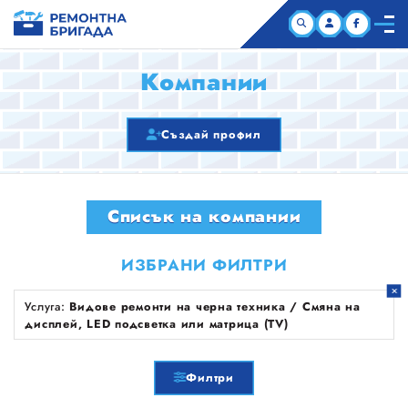
НАЧАЛО
Компании
КОМПАНИИ
Създай профил
СТАТИИ
Списък на компании
ЗА НАС
ИЗБРАНИ ФИЛТРИ
Услуга:
Видове ремонти на черна техника / Смяна на
дисплей, LED подсветка или матрица (TV)
Филтри