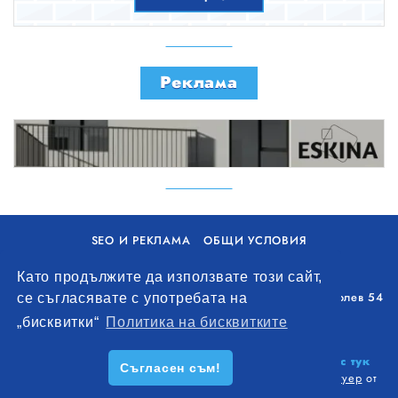
поискате вашата оферта сега !
Реклама
SEO И РЕКЛАМА
ОБЩИ УСЛОВИЯ
ПОЛИТИКА ЗА БИСКВИТКИ
Като продължите да използвате този сайт,
Уолоу Интернешънъл ЕООД, гр. Варна, бул. Генерал Колев 54
се съгласявате с употребата на
+359 893 621 112
„бисквитки“
Политика на бисквитките
office@remontna-brigada.com
© 2026
Създай профил на своя строителен бизнес тук
Съгласен съм!
безплатно!
. Всички права запазени.
Изработка на софтуер
от
Wollow