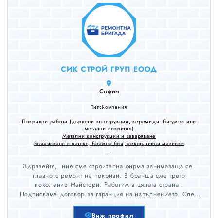
СИК СТРОЙ ГРУП ЕООД
София
Тип:
Компания
Покривни работи (дървени конструкции, керемиди, битумни или
метални покрития)
Метални конструкции и заваряване
Боядисване с латекс, блажна боя, декоративни мазилки
...
Здравейте, ние сме строителна фирма занимаваща се
главно с ремонт на покриви. В бранша сме трето
поколение Майстори. Работим в цялата страна .
Подписваме договор за гаранция на изпълнението. След
оглед изготвяме оферта и можем да се заемем с ремонта в
рамките от 3 до 5 работни дни ! Не се колебайте да
Виж профил