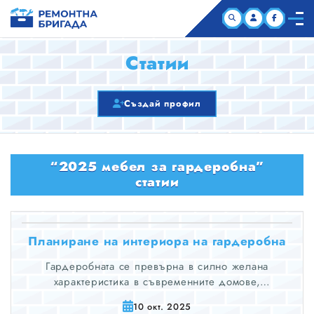
НАЧАЛО
Статии
КОМПАНИИ
Създай профил
СТАТИИ
“2025 мебел за гардеробна”
ЗА НАС
статии
Планиране на интериора на гардеробна
Гардеробната се превърна в силно желана
характеристика в съвременните домове,
предлагайки не само място за съхранение, но и
10 окт. 2025
нотка лукс и организация в ежедневието ни.