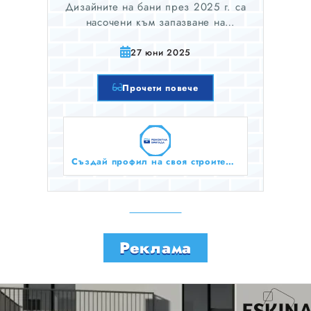
Дизайните на бани през 2025 г. са
насочени към запазване на
перфектния баланс между
природата и технологиите.
27 юни 2025
Минималистичните материали като
дърво и камък стават все по-
Прочети повече
популярни, докато зелените
решения за пестене на вода и
енергия се насърчават силно.
Създай профил на своя строителен бизнес тук безплатно!
Реклама