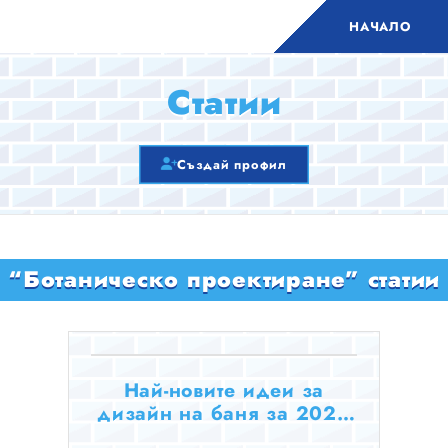
НАЧАЛО
Статии
Създай профил
“Ботаническо проектиране” статии
Най-новите идеи за
дизайн на баня за 2025
г.