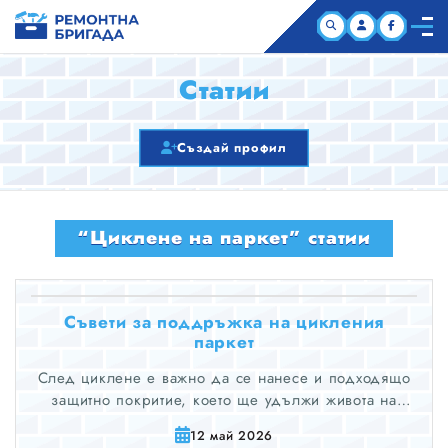
НАЧАЛО
Статии
КОМПАНИИ
Създай профил
СТАТИИ
“Циклене на паркет” статии
ЗА НАС
Съвети за поддръжка на цикления
паркет
След циклене е важно да се нанесе и подходящо
защитно покритие, което ще удължи живота на
паркетната настилка и ще я предпази от бъдещи
12 май 2026
повреди.