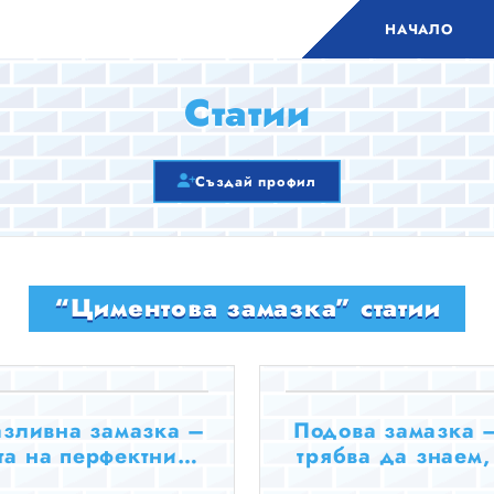
НАЧАЛО
Статии
Създай профил
“Циментова замазка” статии
зливна замазка –
Подова замазка 
та на перфектния
трябва да знаем,
под
да започне