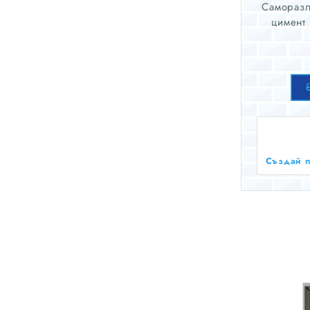
Саморазл
цимент
спец
разбърк
маса, ко