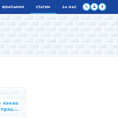
КОМПАНИИ
СТАТИИ
ЗА НАС
– какво
 преди
м?