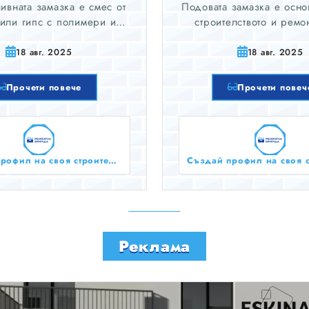
ивната замазка е смес от
Подовата замазка е осно
 или гипс с полимери и
строителството и ремо
иални добавки. При
осигурява здрава, р
ване се получава течна
устойчива основа за на
18 авг. 2025
18 авг. 2025
ято се разлива сама и се
Правилното ѝ изпълне
самонивелира.
ключово значение
Прочети повече
Прочети повеч
дълготрайността на пода,
и комфорта в помеще
Създай профил на своя строителен бизнес тук безплатно!
Реклама