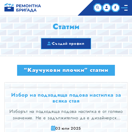
НАЧАЛО
Статии
КОМПАНИИ
Създай профил
СТАТИИ
“Каучукови плочки” статии
ЗА НАС
Избор на подходяща подова настилка за
всяка стая
Изборът на подходяща подова настилка е от голямо
значение. Не е задължително да е дизайнерско
решение. Може да е решение, което влияе върху
03 юли 2025
вашия комфорт, издръжливост, поддръжка и дори