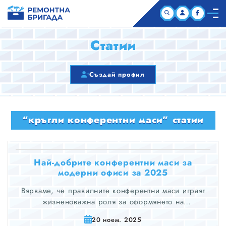
НАЧАЛО
Статии
КОМПАНИИ
Създай профил
СТАТИИ
“кръгли конферентни маси” статии
ЗА НАС
Най-добрите конферентни маси за
модерни офиси за 2025
Вярваме, че правилните конферентни маси играят
жизненоважна роля за оформянето на
професионалните взаимодействия и засилването на
20 ноем. 2025
екипното сътрудничество.