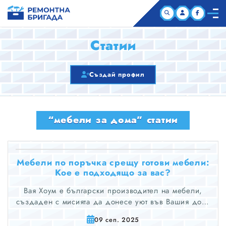
НАЧАЛО
Статии
КОМПАНИИ
Създай профил
СТАТИИ
“мебели за дома” статии
ЗА НАС
Мебели по поръчка срещу готови мебели:
Кое е подходящо за вас?
Вая Хоум е български производител на мебели,
създаден с мисията да донесе уют във Вашия дом,
офис или хотел. Използвайки дърво и модерни
09 сеп. 2025
материи, ние създаваме уникални дизайни за