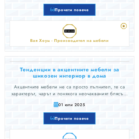
всеки вкус.
Прочети повече
Вая Хоум - Производител на мебели
Тенденции в акцентните мебели за
шикозен интериор в дома
Акцентните мебели не са просто пълнител, те са
характерът, чарът и понякога неочакваният блясък,
който вдъхва живот на пространството. От уютни
01 юли 2025
кътчета до дневни с отворена концепция, тези
забележителни мебели помагат да се оформи
Прочети повече
индивидуалността на вашия дом.