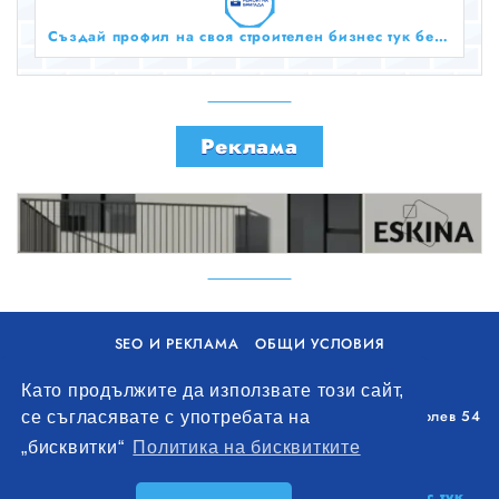
Създай профил на своя строителен бизнес тук безплатно!
Реклама
SEO И РЕКЛАМА
ОБЩИ УСЛОВИЯ
ПОЛИТИКА ЗА БИСКВИТКИ
Като продължите да използвате този сайт,
Уолоу Интернешънъл ЕООД, гр. Варна, бул. Генерал Колев 54
се съгласявате с употребата на
+359 893 621 112
„бисквитки“
Политика на бисквитките
office@remontna-brigada.com
© 2026
Създай профил на своя строителен бизнес тук