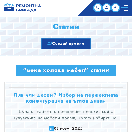
НАЧАЛО
Статии
КОМПАНИИ
Създай профил
СТАТИИ
“мека холова мебел” статии
ЗА НАС
Ляв или десен? Избор на перфектната
конфигурация на ъглов диван
Една от най-често срещаните грешки, които
купувачите на мебели правят, когато избират нов
ъглов диван за хола си, е да не проверят два пъти
03 ноем. 2025
дали им е необходим ляв или десен ъглов диван.