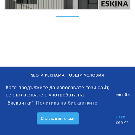
SEO И РЕКЛАМА
ОБЩИ УСЛОВИЯ
ПОЛИТИКА ЗА БИСКВИТКИ
Като продължите да използвате този сайт,
Уолоу Интернешънъл ЕООД, гр. Варна, бул. Генерал Колев 54
се съгласявате с употребата на
+359 893 621 112
„бисквитки“
Политика на бисквитките
office@remontna-brigada.com
© 2026
Създай профил на своя строителен бизнес тук
Съгласен съм!
безплатно!
. Всички права запазени.
Изработка на софтуер
от
Wollow