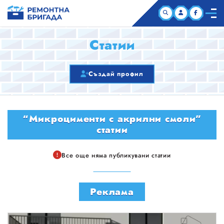
НАЧАЛО
Статии
КОМПАНИИ
Създай профил
СТАТИИ
“Микроцименти с акрилни смоли”
ЗА НАС
статии
Все още няма публикувани статии
Реклама