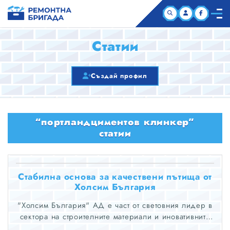
НАЧАЛО
Статии
КОМПАНИИ
Създай профил
СТАТИИ
“портландциментов клинкер”
ЗА НАС
статии
Стабилна основа за качествени пътища от
Холсим България
"Холсим България" АД е част от световния лидер в
сектора на строителните материали и иновативните
решения за строителството Holcim (SWX: HOLN).