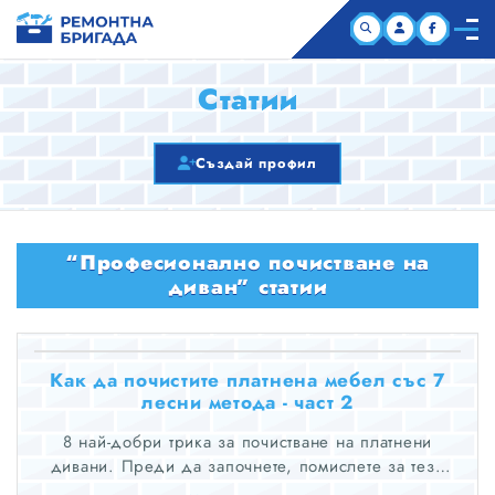
НАЧАЛО
Статии
КОМПАНИИ
Създай профил
СТАТИИ
“Професионално почистване на
ЗА НАС
диван” статии
Как да почистите платнена мебел със 7
лесни метода - част 2
8 най-добри трика за почистване на платнени
дивани. Преди да започнете, помислете за тези
най-добри съвети, за да се подготвите за успех!