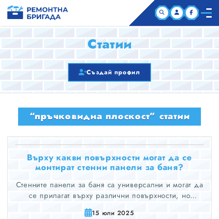
НАЧАЛО
Статии
КОМПАНИИ
Създай профил
СТАТИИ
“пръчковидна плоскост” статии
ЗА НАС
Върху какви повърхности могат да се
монтират стенни панели за баня?
Стенните панели за баня са универсални и могат да
се прилагат върху различни повърхности, но
подготовката и съвместимостта на повърхността ще
15 юли 2025
повлияят както на лекотата на монтаж, така и на