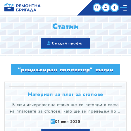
НАЧАЛО
Статии
КОМПАНИИ
Създай профил
СТАТИИ
“рециклиран полиестер” статии
ЗА НАС
Материал за плат за столове
В тази изчерпателна статия ще се потопим в света
на платовете за столове, като ще ви преведем през
избора на правилния материал, ще разберем
01 юли 2025
различните налични видове и ще ви предоставим
експертни съвети за поддръжка. Очаквайте да