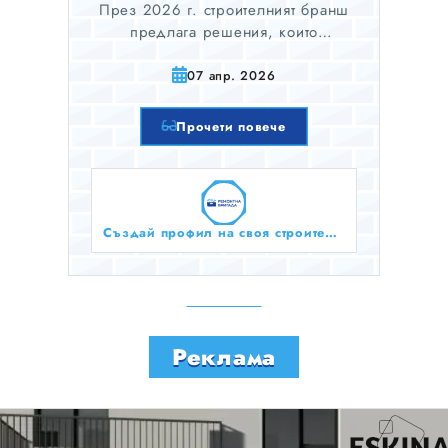
време
През 2026 г. строителният бранш
предлага решения, които
позволяват на собствениците да се
нанесат в обновения си дом
07 апр. 2026
седмици по-рано. Ето кои са
иновациите, които променят играта
Прочети повече
в момента:
Създай профил на своя строителен бизнес тук безплатно!
Реклама