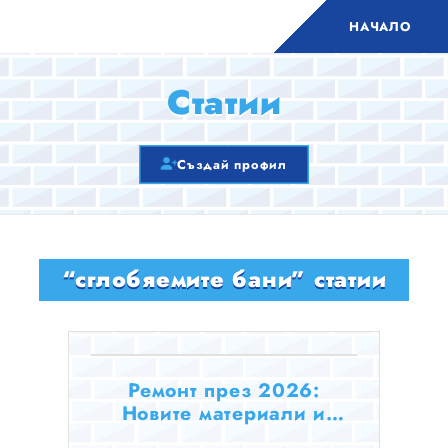
НАЧАЛО
Статии
Създай профил
“сглобяемите бани” статии
Ремонт през 2026:
Новите материали и
технологии, които пестят