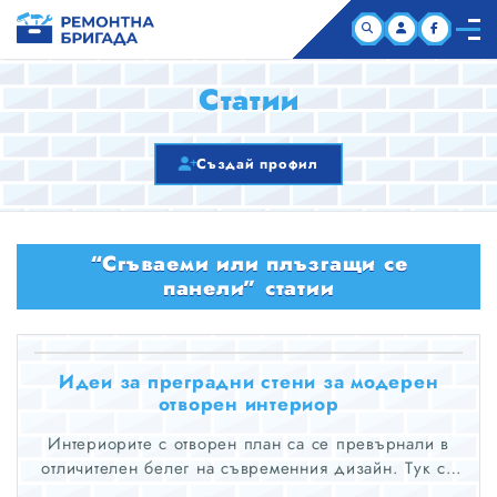
НАЧАЛО
Статии
КОМПАНИИ
Създай профил
СТАТИИ
“Сгъваеми или плъзгащи се
ЗА НАС
панели” статии
Идеи за преградни стени за модерен
отворен интериор
Интериорите с отворен план са се превърнали в
отличителен белег на съвременния дизайн. Тук се
намесват преградните стени.