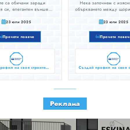
е са обичани заради
Нека започнем с изясн
я си, елегантен външен
объркването между щори
екотата на работа. Като
щори за прозорци. 
дане за прозорци имате
обикновено имат хоризо
23 юли 2025
23 юли 2025
лични стилове, цветове и
вертикални ламели, коит
и, от които да избирате.
се накланят, за да кон
Прочети повече
Прочети повеч
светлината и уедине
Създай профил на своя строителен бизнес тук безплатно!
Реклама