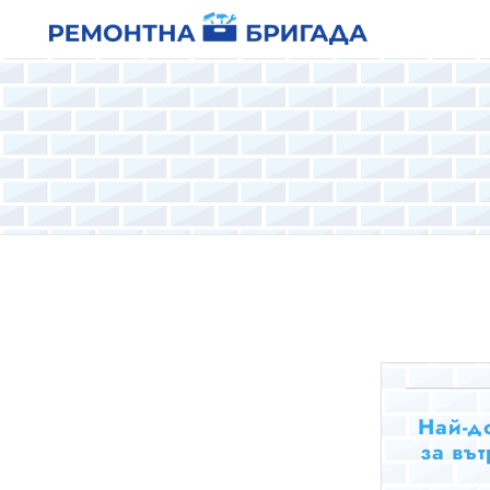
Най-д
за въ
д