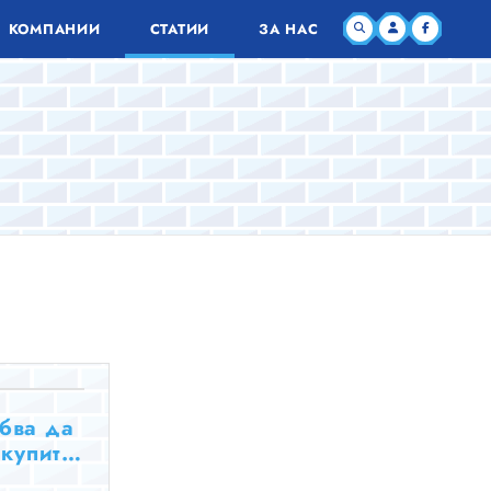
КОМПАНИИ
СТАТИИ
ЗА НАС
ябва да
 купите
 дом