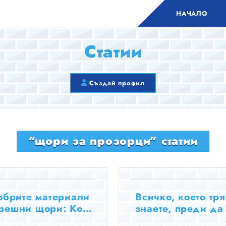
НАЧАЛО
Статии
Създай профил
“щори за прозорци” статии
обрите материали
Всичко, което тр
трешни щори: Кой
знаете, преди да
а изберете?
щори за вашия