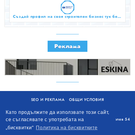
Създай профил на своя строителен бизнес тук безплатно!
Реклама
SEO И РЕКЛАМА
ОБЩИ УСЛОВИЯ
ПОЛИТИКА ЗА БИСКВИТКИ
Като продължите да използвате този сайт,
Уолоу Интернешънъл ЕООД, гр. Варна, бул. Генерал Колев 54
се съгласявате с употребата на
+359 893 621 112
„бисквитки“
Политика на бисквитките
office@remontna-brigada.com