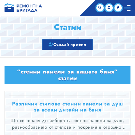
НАЧАЛО
Статии
КОМПАНИИ
Създай профил
СТАТИИ
“стенни панели за вашата баня”
ЗА НАС
статии
Различни стилове стенни панели за душ
за всеки дизайн на баня
Що се отнася до избора на стенни панели за душ,
разнообразието от стилове и покрития е огромно,
което ви позволява да персонализирате външния