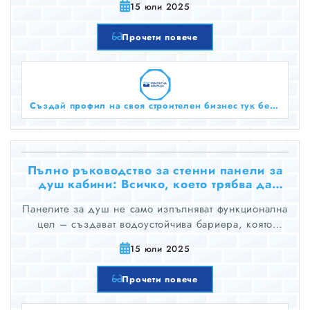
15 юли 2025
вид и усещането на вашата баня, така че да
отговарят на личните ви предпочитания.
Прочети повече
Създай профил на своя строителен бизнес тук безплатно!
Пълно ръководство за стенни панели за
душ кабини: Всичко, което трябва да
знаете - част 1
Панелите за душ не само изпълняват функционална
цел – създават водоустойчива бариера, която
предпазва стените ви от влага – но и играят
15 юли 2025
ключова роля в определянето на цялостната
естетика на вашата баня.
Прочети повече