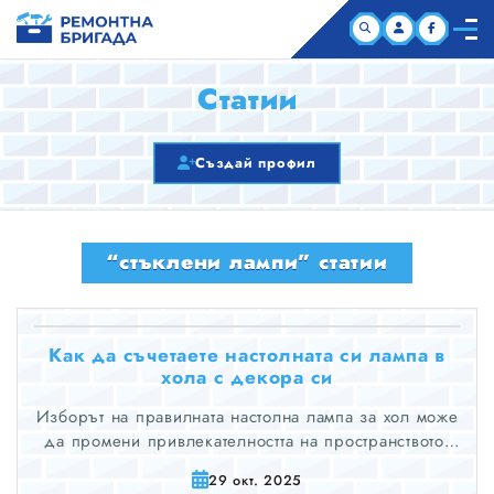
НАЧАЛО
Статии
КОМПАНИИ
Създай профил
СТАТИИ
“стъклени лампи” статии
ЗА НАС
Как да съчетаете настолната си лампа в
хола с декора си
Изборът на правилната настолна лампа за хол може
да промени привлекателността на пространството.
Това е много повече от осветяване на зоната – става
29 окт. 2025
въпрос за създаване на настроение и допълване