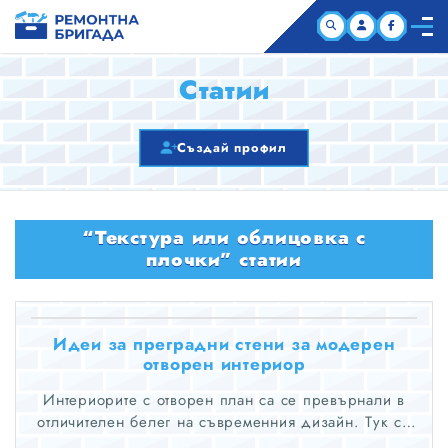
НАЧАЛО
Статии
КОМПАНИИ
Създай профил
СТАТИИ
“Текстура или облицовка с
ЗА НАС
плочки” статии
Идеи за преградни стени за модерен
отворен интериор
Интериорите с отворен план са се превърнали в
отличителен белег на съвременния дизайн. Тук се
намесват преградните стени.