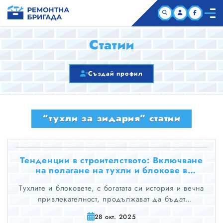
НАЧАЛО
Статии
КОМПАНИИ
Създай профил
СТАТИИ
“тухли за зидария” статии
ЗА НАС
Тенденции в строителството: Включване
на полагане на тухли и блокове в
модерния дизайн
Тухлите и блоковете, с богатата си история и вечна
привлекателност, продължават да бъдат
определяща характеристика на съвременните
28 окт. 2025
архитектурни дизайни.