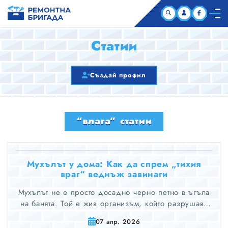
НАЧАЛО
Статии
КОМПАНИИ
Създай профил
СТАТИИ
“влага” статии
ЗА НАС
Мухълът у дома: Как да спрем „тихия
враг“ веднъж завинаги
Мухълът не е просто досадно черно петно в ъгъла
на банята. Той е жив организъм, който разрушава
мазилката, мебелите и, най-важното – качеството на
07 апр. 2026
въздуха, който дишате.