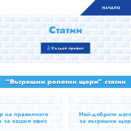
НАЧАЛО
Статии
Създай профил
“Вътрешни ролетни щори” статии
р на правилните
Най-добрите мат
 за вашия офис
за вътрешни щор
да изберет