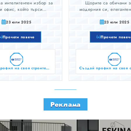
а интелигентен избор за
Щорите са обичани 
и офис, който търси
модерния си, елеганте
ане за прозорци. Те са
вид и лекотата на рабо
на, модерна обработка,
обзавеждане за прозор
23 юли 2025
23 юли 2025
кновено е по-издръжлива
много различни стилове,
есна за почистване от
материали, от които да 
Прочети повече
Прочети повеч
завесите.
Създай профил на своя строителен бизнес тук безплатно!
Реклама