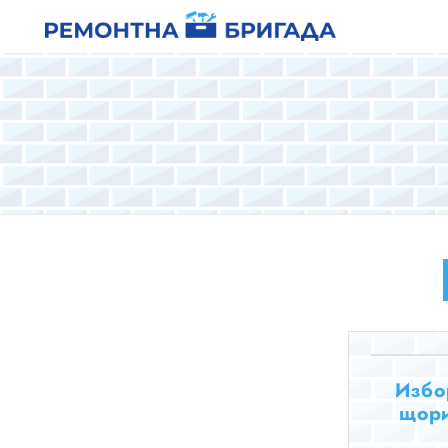
Избо
щори