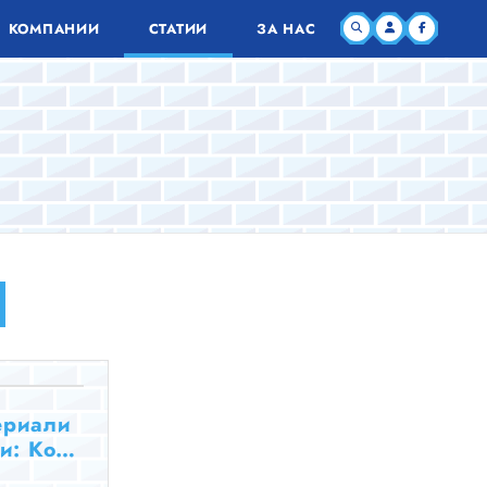
КОМПАНИИ
СТАТИИ
ЗА НАС
ериали
и: Кой
е?