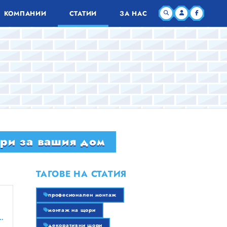
КОМПАНИИ
СТАТИИ
ЗА НАС
ори за вашия дом
ТАГОВЕ НА СТАТИЯ
професионален монтаж
монтаж на щори
я строителен бизнес тук безплатно!
декоративни щори