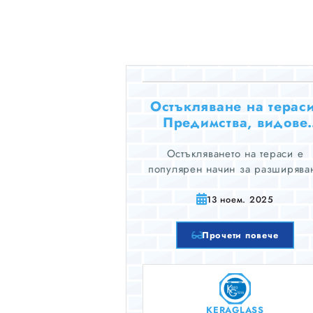
Остъкляване на тераси
Предимства, видове
стъкла и важни съвет
Остъкляването на тераси е
популярен начин за разширява
на жилищното пространство и
подобряване на комфорта в дом
13 ноем. 2025
Прочети повече
KERAGLASS