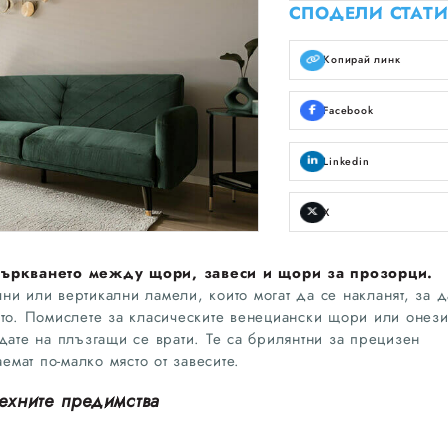
СПОДЕЛИ СТАТИ
Копирай линк
Facebook
Linkedin
X
бъркването между щори, завеси и щори за прозорци.
и или вертикални ламели, които могат да се накланят, за д
ето. Помислете за класическите венециански щори или онез
дате на плъзгащи се врати. Те са брилянтни за прецизен
аемат по-малко място от завесите.
ехните предимства