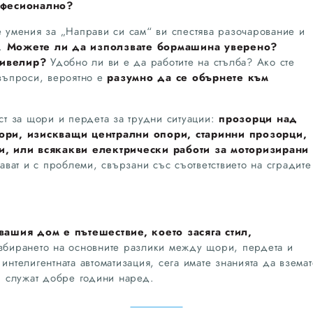
офесионално?
е умения за „Направи си сам“ ви спестява разочарование и
и.
Можете ли да използвате бормашина уверено?
нивелир?
Удобно ли ви е да работите на стълба? Ако сте
 въпроси, вероятно е
разумно да се обърнете към
т за щори и пердета за трудни ситуации:
прозорци над
ори, изискващи централни опори, старинни прозорци,
, или всякакви електрически работи за моторизирани
ват и с проблеми, свързани със съответствието на сградите
ашия дом е пътешествие, което засяга стил,
бирането на основните разлики между щори, пердета и
интелигентната автоматизация, сега имате знанията да вземат
 служат добре години наред.