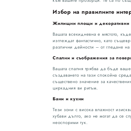
към вашите прозорци. Те са по същ
Избор на правилните инте
Жилищни площи и декоративни
Вашата всекидневна е мястото, къде
изглеждат фантастично, като същевр
различни дейности – от гледане на 
Спални и съображения за повер
Вашата спалня трябва да бъде ваше
създаването на тази спокойна среда
съществено значение за качествени
циркадния ви ритъм.
Бани и кухни
Тези зони с висока влажност изискв
хубави дълго, ако не могат да се сп
неоспорими тук.