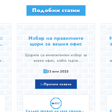
Подобни статии
:
Избор на правилните
щори за вашия офис
и
Щорите са интелигентен избор за
не
всеки офис, който търси
обзавеждане за прозорци. Те са
а.
елегантна, модерна обработка,
о
23 юли 2025
която обикновено е по-издръжлива
мн
и по-лесна за почистване от
м
Прочети повече
завесите.
Създай профил на своя строителен бизнес тук безплатно!