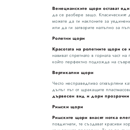
Венецианските щори остават еди
да се разбере защо. Класическият 
можете да ги наклоните за уединени
или да ги затворите напълно за пъл
Ролетни щори
Красотата на ролетните щори се к
навиват спретнато в горната част н
който перфектно подхожда на съвр
Вертикални щори
Често несправедливо отхвърляни ка
дълъг път от щракащите пластмасов
дървесен вид и дори прозрачни 
Римски щори
Римските щори внасят нотка елега
повдигнати, те създават красиви хо