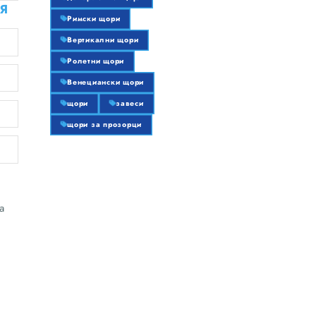
Я
Римски щори
Вертикални щори
Ролетни щори
Венециански щори
щори
завеси
щори за прозорци
а
и