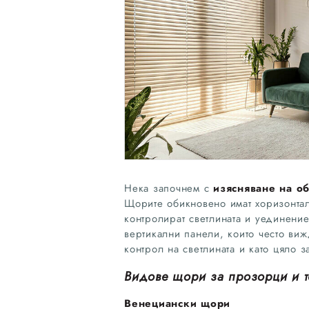
Нека започнем с
изясняване на о
Щорите обикновено имат хоризонталн
контролират светлината и уединени
вертикални панели, които често виж
контрол на светлината и като цяло з
Видове щори за прозорци и т
Венециански щори