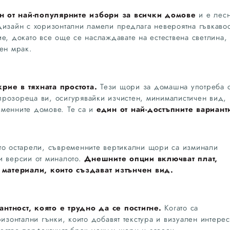
н от най-популярните избори за всички домове
и е лес
дизайн с хоризонтални ламели предлага невероятна гъвкаво
е, докато все още се наслаждавате на естествена светлина,
ен мрак.
рие в тяхната простота.
Тези щори за домашна употреба 
а прозореца ви, осигурявайки изчистен, минималистичен вид,
еменните домове. Те са и
един от най-достъпните вариант
то остарели, съвременните вертикални щори са изминали
и версии от миналото.
Днешните опции включват плат,
материали, които създават изтънчен вид.
нтност, която е трудно да се постигне.
Когато са
ризонтални гънки, които добавят текстура и визуален интерес