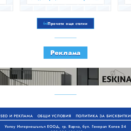
Прочети още статии
Реклама
SEO И РЕКЛАМА
ОБЩИ УСЛОВИЯ
ПОЛИТИКА ЗА БИСКВИТКИ
Уолоу Интернешънъл ЕООД, гр. Варна, бул. Генерал Колев 54