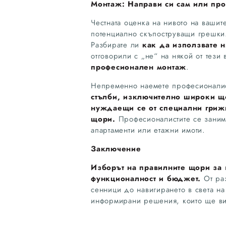
Монтаж: Направи си сам или пр
Честната оценка на нивото на вашит
потенциално скъпоструващи грешк
Разбирате ли
как да използвате 
отговорили с „не“ на някой от тези
професионален монтаж
.
Непременно наемете професионалис
стълби, изключително широки щ
нуждаещи се от специални грижи
щори.
Професионалистите се занима
апартаменти или етажни имоти.
Заключение
Изборът на правилните щори за в
функционалност и бюджет.
От раз
сенници до навигирането в света на 
информирани решения, които ще ви