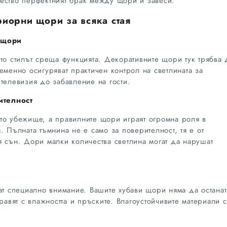
ество перфектният брак между щори и завеси.
риорни щори за всяка стая
 щори
то стилът среща функцията. Декоративните щори тук трябва 
еменно осигуряват практичен контрол на светлината за
телевизия до забавление на гости.
ителност
то убежище, а правилните щори играят огромна роля в
. Пълната тъмнина не е само за поверителност, тя е от
я сън. Дори малки количества светлина могат да нарушат
ат специално внимание. Вашите хубави щори няма да останат
равят с влажността и пръските. Влагоустойчивите материали с