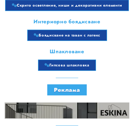
Скрито осветление, ниши и декоративни елементи
Интериорно боядисване
Боядисване на таван с латекс
Шпакловане
Гипсова шпакловка
Реклама