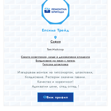
Елсима Трейд
София
Тип:
Майстор
Скрито осветление, ниши и декоративни елементи
Боядисване на таван с латекс
Гипсова шпакловка
Извършвам монтаж на гипсокартон, шпакловки,
боядисване. Растерни окачени тавани.
Качество и коректност!
Адекватни цени, след оглед !
Виж профил