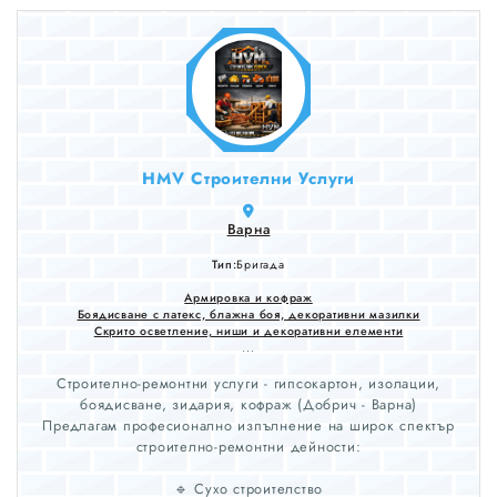
HMV Строителни Услуги
Варна
Тип:
Бригада
Армировка и кофраж
Боядисване с латекс, блажна боя, декоративни мазилки
Скрито осветление, ниши и декоративни елементи
...
Строително‑ремонтни услуги - гипсокартон, изолации,
боядисване, зидария, кофраж (Добрич - Варна)
Предлагам професионално изпълнение на широк спектър
строително‑ремонтни дейности:
🔹 Сухо строителство