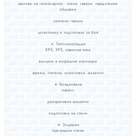
монтаж на гипсокартон - стени, тавани, предстенни
обшивки
окачени тавани
шпакловка и подготовка за боя
🔹 Топлоизолации
EPS, XPS, каменна вата
външни и вътрешни изолации
мрежа, лепене, шпакловка, мазилки
🔹 Боядисване
латекс
декоративни мазилки
подготовка на стени
🔹 Зидария
преградни стени