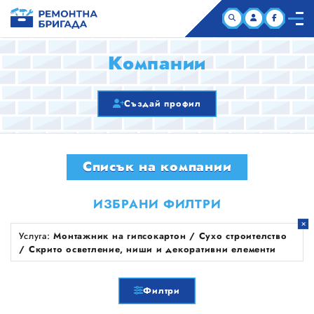
НАЧАЛО
Компании
КОМПАНИИ
Създай профил
СТАТИИ
Списък на компании
ЗА НАС
ИЗБРАНИ ФИЛТРИ
Услуга:
Монтажник на гипсокартон / Сухо строителство
/ Скрито осветление, ниши и декоративни елементи
Филтри