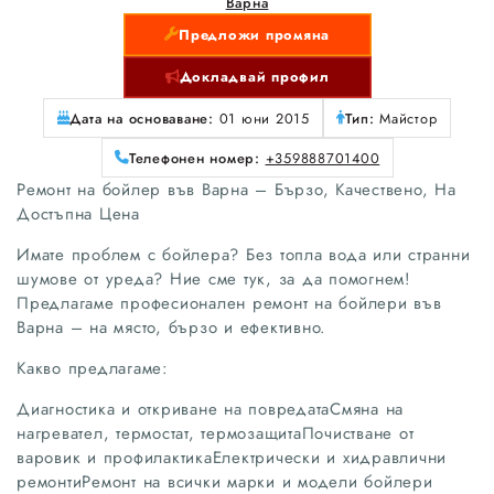
Варна
Предложи промяна
Докладвай профил
Дата на основаване:
01 юни 2015
Тип:
Майстор
Телефонен номер:
+359888701400
Ремонт на бойлер във Варна – Бързо, Качествено, На
Достъпна Цена
Имате проблем с бойлера? Без топла вода или странни
шумове от уреда? Ние сме тук, за да помогнем!
Предлагаме професионален ремонт на бойлери във
Варна – на място, бързо и ефективно.
Какво предлагаме:
Диагностика и откриване на повредатаСмяна на
нагревател, термостат, термозащитаПочистване от
варовик и профилактикаЕлектрически и хидравлични
ремонтиРемонт на всички марки и модели бойлери