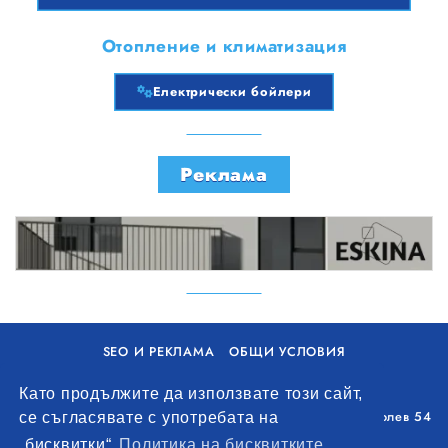
Отопление и климатизация
Електрически бойлери
Реклама
SEO И РЕКЛАМА
ОБЩИ УСЛОВИЯ
ПОЛИТИКА ЗА БИСКВИТКИ
Като продължите да използвате този сайт,
Уолоу Интернешънъл ЕООД, гр. Варна, бул. Генерал Колев 54
се съгласявате с употребата на
+359 893 621 112
„бисквитки“
Политика на бисквитките