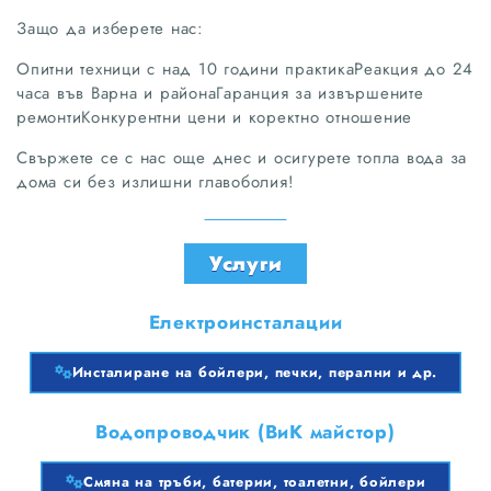
Защо да изберете нас:
Опитни техници с над 10 години практикаРеакция до 24
часа във Варна и районаГаранция за извършените
ремонтиКонкурентни цени и коректно отношение
Свържете се с нас още днес и осигурете топла вода за
дома си без излишни главоболия!
Услуги
Електроинсталации
Инсталиране на бойлери, печки, перални и др.
Водопроводчик (ВиК майстор)
Смяна на тръби, батерии, тоалетни, бойлери