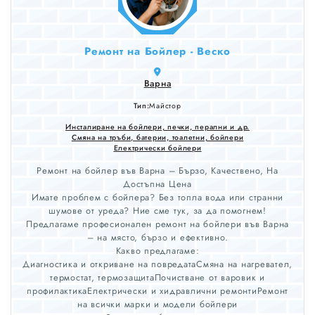
Ремонт на Бойлер - Веско
Варна
Тип:
Майстор
Инсталиране на бойлери, печки, перални и др.
Смяна на тръби, батерии, тоалетни, бойлери
Електрически бойлери
Ремонт на бойлер във Варна – Бързо, Качествено, На
Достъпна Цена
Имате проблем с бойлера? Без топла вода или странни
шумове от уреда? Ние сме тук, за да помогнем!
Предлагаме професионален ремонт на бойлери във Варна
– на място, бързо и ефективно.
Какво предлагаме:
Диагностика и откриване на повредатаСмяна на нагревател,
термостат, термозащитаПочистване от варовик и
профилактикаЕлектрически и хидравлични ремонтиРемонт
на всички марки и модели бойлери