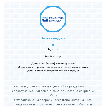
Александър
Бургас
Тип:
Майстор
Домашни (битови) електроуслуги
Изграждане и ремонт на домашна електроинсталация
Диагностика и отстраняване на повреди
...
Квалифициран ел. техникЦени - без раздуване и по
споразумение. Заплащате само при реално свършена
работа.
Отстраняване на повреди, откриване място на късо
съединение или място на прекъсване на кабел или