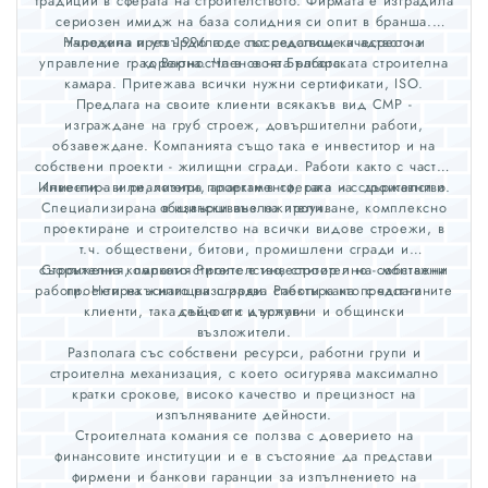
традиции в сферата на строителството. Фирмата е изградила
сериозен имидж на база солидния си опит в бранша.
Наложила и утвърдила се посредством качеството и
Учредена през 1996 год. със седалище и адрес на
управление град Варна. Член е на Българската строителна
коректността в своята работа.
камара. Притежава всички нужни сертификати, ISO.
Предлага на своите клиенти всякакъв вид СМР -
изграждане на груб строеж, довършителни работи,
обзавеждане. Компанията също така е инвеститор и на
собствени проекти - жилищни сгради. Работи както с частни
Инвестира и реализира проекти в сферата на строителство.
клиенти - вили, хотели, апартаменти, така и с държавни и
Специализирана в извършване на проучване, комплексно
общински възложители.
проектиране и строителство на всички видове строежи, в
т.ч. обществени, битови, промишлени сгради и
съоръжения, паркото строителство, строително - монтажни
Строителна компания Ригелс е инвеститор и на собствени
работи. Непрекъснато разширява спектъра на предлаганите
проекти на жилищни сгради. Работи както с частни
клиенти, така също и с държавни и общински
дейности и услуги.
възложители.
Разполага със собствени ресурси, работни групи и
строителна механизация, с което осигурява максимално
кратки срокове, високо качество и прецизност на
изпълняваните дейности.
Строителната комания се ползва с доверието на
финансовите институции и е в състояние да представи
фирмени и банкови гаранции за изпълнението на