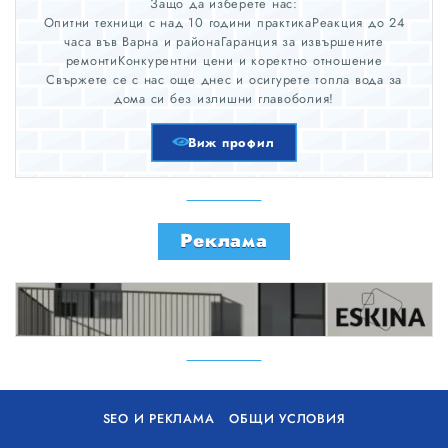
Защо да изберете нас:
Опитни техници с над 10 години практикаРеакция до 24
часа във Варна и районаГаранция за извършените
ремонтиКонкурентни цени и коректно отношение
Свържете се с нас още днес и осигурете топла вода за
дома си без излишни главоболия!
Виж профил
Реклама
SEO И РЕКЛАМА
ОБЩИ УСЛОВИЯ
ПОЛИТИКА ЗА БИСКВИТКИ