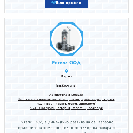
Виж профил
Ригелс ООД
Варна
Тип:
Компания
Армировка и кофраж
Полагане на подови настилки (теракот, гранитогрес, паркет,
ламиниран паркет, мокет, линолеум)
Смяна на тръби, батерии, тоалетни, бойлери
...
Ригелс ООД е динамично развиваща се, пазарно
ориентирана компания, един от лидер на пазара с