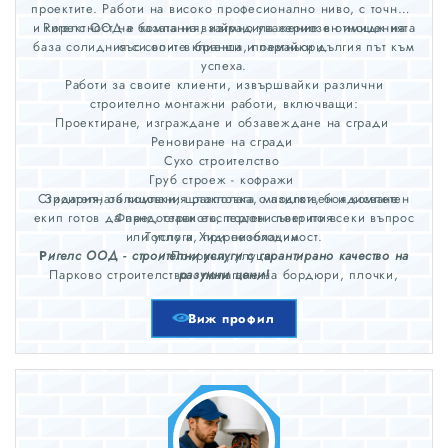
проектите. Работи на високо професионално ниво, с точност
и коректност на базата на взаймно уважение в отношенията
Ригелс ООД е компания, изградила сериозен имидж на
база солидния си опит в бранша, поемайки дългия път към
със своите клиенти и партньори.
успеха.
Работи за своите клиенти, извършвайки различни
строително монтажни работи, включващи:
Проектиране, изграждане и обзавеждане на сгради
Реновиране на сгради
Сухо строителство
Груб строеж - кофражи
Строителната компания разполага с подготвен и компетен
Зидария, облицовки, щпакловка, мазилки, боядисване
екип готов да предостави експертен съвет по всеки въпрос
Фаянс, теракота, подови покрития
или услуга, при необходимост.
Топло и Хидроизолации
Р
игелс ООД - строителни услуги с гарантирано качество на
Покриви, улуци
Парково строителство - полагане на бордюри, плочки,
разумни цени!
облицовки с камък и други
Довършителни ремонти
Виж профил
Водопровод и канализация
Ел. монтаж и заварки
Дърводелски и железарски услуги, монтаж