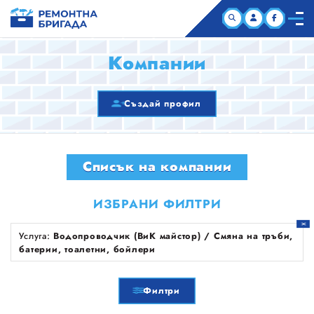
НАЧАЛО
Компании
КОМПАНИИ
Създай профил
СТАТИИ
Списък на компании
ЗА НАС
ИЗБРАНИ ФИЛТРИ
Услуга:
Водопроводчик (ВиК майстор) / Смяна на тръби,
батерии, тоалетни, бойлери
Филтри