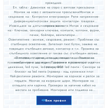
проводник.
Ел. табла:- Демонтаж на старо с витлови прекъсвачи-
Монтаж на ново с автоматични прекъсвачиМонтаж и
свързване на:- Контролни електромери- Реле напрежение-
Диференциалнотокови защити- контактори- товарови
Извеждане на допълнителни контакти.Мотаж и свързване
прекъсвачи
на:- Ключове, сензорни ключове, контакти, котлони, фурни,
печки, бойлери, вентилатори...
Осветителние - монтаж, свързване, ремонт:- Проблеми със
стълбищно осветление. Залепнал лихт бутон, замяна на
повреден стълбищен автомат, контактор и т.н. Промяна на
стълбищното осветление от такова със стълбищен автомат
- Полилеи, плафони, аплици, пендели...- Замяна на
на плафони с датчици за движение.- самостоятелни
луминисцентни с лед пури- Плафони и прожектори с датчик
комбинирани датчици за дижение и осветеност или
движение, led луни, led ленти, RGB led ленти.- Сензори за
фоторелета
близост на led лента (пример - над кухненски плот
Най-различни ремонти. Монтиране на корнизи и релси за
пердета. Монтаж на вътрешни щори. Монтиране на
огледало или картина. Проверка за наличие кабел на
местата за пробиване. Монтиране или подмяна на
смесителна батерия, подмяна на кранче или мека връзка.
Свързване на пералня. Монтиране на простор за прането
Виж профил
на терасата. Сглобяване столове, маси, легла, шкафчета и