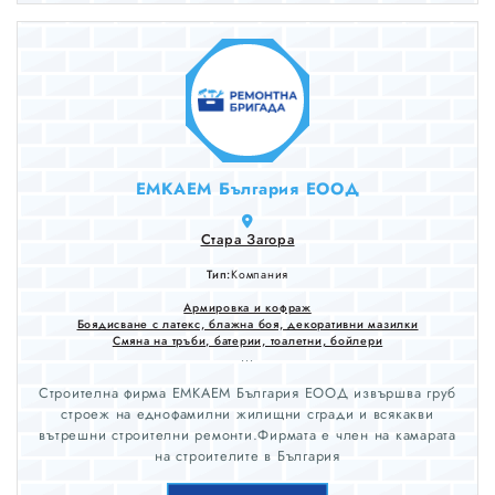
други мебели. Монтиране на стойка за телевизора.
Монтиране на закачалка на стената. Смяна на бравата и
патронника на вратата. Монтиране и демонтиране
натоалетна чиния, монтиране на казанче, подмяна на
механизма на тоалетно казанче. Подмяна и монтиране на
контакти, ключове, плафони, полилеи.Цени нормални и по
споразумение
ЕМКАЕМ България ЕООД
Стара Загора
Тип:
Компания
Армировка и кофраж
Боядисване с латекс, блажна боя, декоративни мазилки
Смяна на тръби, батерии, тоалетни, бойлери
...
Строителна фирма ЕМКАЕМ България ЕООД извършва груб
строеж на еднофамилни жилищни сгради и всякакви
вътрешни строителни ремонти.Фирмата е член на камарата
на строителите в България