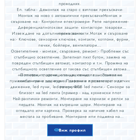
проводник.
Ел. табла:- Демонтаж на старо с витлови прекъсвачи-
Монтаж на ново с автоматични прекъсвачиМонтаж и
свързване на:- Контролни електромери- Реле напрежение-
Диференциалнотокови защити- контактори- товарови
Извеждане на допълнителни контакти.Мотаж и свързване
прекъсвачи
на:- Ключове, сензорни ключове, контакти, котлони, фурни,
печки, бойлери, вентилатори...
Осветителние - монтаж, свързване, ремонт:- Проблеми със
стълбищно осветление. Залепнал лихт бутон, замяна на
повреден стълбищен автомат, контактор и т.н. Промяна на
стълбищното осветление от такова със стълбищен автомат
- Полилеи, плафони, аплици, пендели...- Замяна на
на плафони с датчици за движение.- самостоятелни
луминисцентни с лед пури- Плафони и прожектори с датчик
комбинирани датчици за дижение и осветеност или
движение, led луни, led ленти, RGB led ленти.- Сензори за
фоторелета
близост на led лента (пример - над кухненски плот
Най-различни ремонти. Монтиране на корнизи и релси за
пердета. Монтаж на вътрешни щори. Монтиране на
огледало или картина. Проверка за наличие кабел на
местата за пробиване. Монтиране или подмяна на
смесителна батерия, подмяна на кранче или мека връзка.
Свързване на пералня. Монтиране на простор за прането
Виж профил
на терасата. Сглобяване столове, маси, легла, шкафчета и