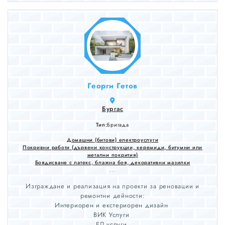
други мебели. Монтиране на стойка за телевизора.
Монтиране на закачалка на стената. Смяна на бравата и
патронника на вратата. Монтиране и демонтиране
натоалетна чиния, монтиране на казанче, подмяна на
механизма на тоалетно казанче. Подмяна и монтиране на
контакти, ключове, плафони, полилеи.Цени нормални и по
споразумение
Георги Гетов
Бургас
Тип:
Бригада
Домашни (битови) електроуслуги
Покривни работи (дървени конструкции, керемиди, битумни или
метални покрития)
Боядисване с латекс, блажна боя, декоративни мазилки
...
Изграждане и реализация на проекти за реновации и
ремонтни дейности:
Интериорен и екстериорен дизайн
ВИК Услуги
ЕЛ услуги