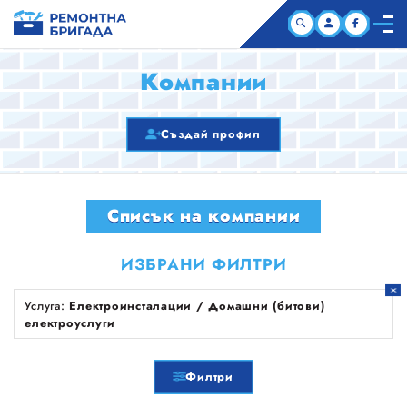
НАЧАЛО
Компании
КОМПАНИИ
Създай профил
СТАТИИ
Списък на компании
ЗА НАС
ИЗБРАНИ ФИЛТРИ
Услуга:
Електроинсталации / Домашни (битови)
електроуслуги
Филтри