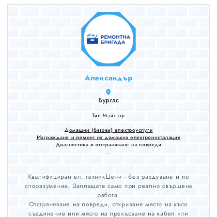
Александър
Бургас
Тип:
Майстор
Домашни (битови) електроуслуги
Изграждане и ремонт на домашна електроинсталация
Диагностика и отстраняване на повреди
...
Квалифициран ел. техникЦени - без раздуване и по
споразумение. Заплащате само при реално свършена
работа.
Отстраняване на повреди, откриване място на късо
съединение или място на прекъсване на кабел или