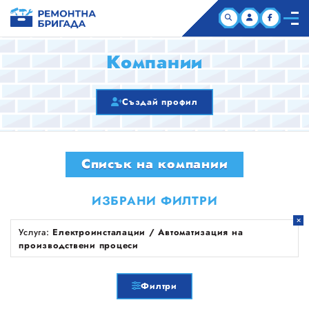
НАЧАЛО
Компании
КОМПАНИИ
Създай профил
СТАТИИ
Списък на компании
ЗА НАС
ИЗБРАНИ ФИЛТРИ
Услуга:
Електроинсталации / Автоматизация на
производствени процеси
Филтри