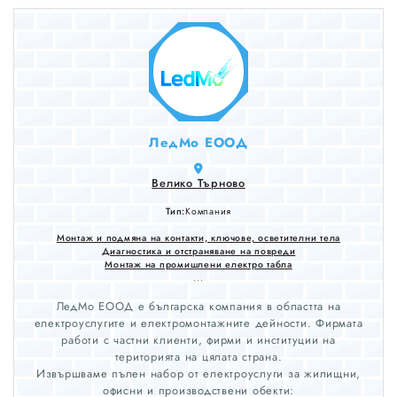
ЛедМо ЕООД
Велико Търново
Тип:
Компания
Монтаж и подмяна на контакти, ключове, осветителни тела
Диагностика и отстраняване на повреди
Монтаж на промишлени електро табла
...
ЛедМо ЕООД е българска компания в областта на
електроуслугите и електромонтажните дейности. Фирмата
работи с частни клиенти, фирми и институции на
територията на цялата страна.
Извършваме пълен набор от електроуслуги за жилищни,
офисни и производствени обекти: