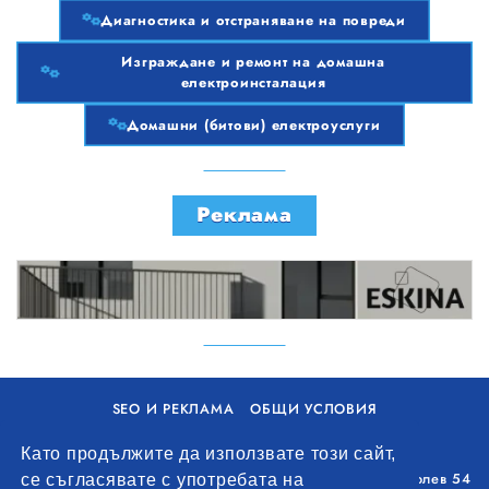
Диагностика и отстраняване на повреди
Изграждане и ремонт на домашна
електроинсталация
Изграждане и ремонт на домашна електроинсталация
Домашни (битови) електроуслуги
Реклама
SEO И РЕКЛАМА
ОБЩИ УСЛОВИЯ
ПОЛИТИКА ЗА БИСКВИТКИ
Като продължите да използвате този сайт,
Уолоу Интернешънъл ЕООД, гр. Варна, бул. Генерал Колев 54
се съгласявате с употребата на