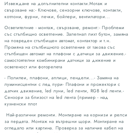
Извеждане на допълнителни контакти.Мотаж и
свързване на:- Ключове, сензорни ключове, контакти,
котлони, фурни, печки, бойлери, вентилатори...
Осветителние - монтаж, свързване, ремонт:- Проблеми
със стълбищно осветление. Залепнал лихт бутон, замяна
на повреден стълбищен автомат, контактор и т.н.
Промяна на стълбищното осветление от такова със
стълбищен автомат на плафони с датчици за движение.-
самостоятелни комбинирани датчици за дижение и
осветеност или фоторелета
- Полилеи, плафони, аплици, пендели...- Замяна на
луминисцентни с лед пури- Плафони и прожектори с
датчик движение, led луни, led ленти, RGB led ленти.-
Сензори за близост на led лента (пример - над
кухненски плот
Най-различни ремонти. Монтиране на корнизи и релси
за пердета. Монтаж на вътрешни щори. Монтиране на
огледало или картина. Проверка за наличие кабел на