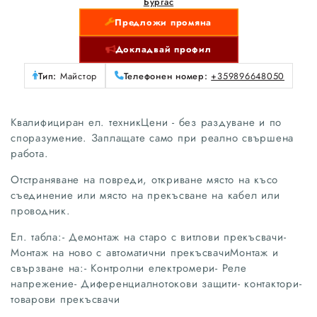
Бургас
Предложи промяна
Докладвай профил
Тип:
Майстор
Телефонен номер:
+359896648050
Квалифициран ел. техникЦени - без раздуване и по
споразумение. Заплащате само при реално свършена
работа.
Отстраняване на повреди, откриване място на късо
съединение или място на прекъсване на кабел или
проводник.
Ел. табла:- Демонтаж на старо с витлови прекъсвачи-
Монтаж на ново с автоматични прекъсвачиМонтаж и
свързване на:- Контролни електромери- Реле
напрежение- Диференциалнотокови защити- контактори-
товарови прекъсвачи