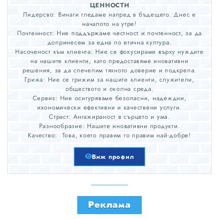
ЦЕННОСТИ
Лидерсво: Винаги гледаме напред в бъдещето. Днес е
началото на утре!
Почтенност: Ние поддържаме честност и почтенност, за да
допринесем за една по етична култура.
Насоченост към клиента: Ние се фокусираме върху нуждите
на нашите клиенти, като предоставяме иновативни
решения, за да спечелим тяхното доверие и подкрепа.
Грижа: Ние се грижим за нашите клиенти, служители,
обществото и околна среда.
Сервиз: Ние осигуряваме безопасни, надеждни,
икономически ефективни и качествени услуги.
Страст: Ангажираност в сърцето и ума.
Разнообразие: Нашите иновативни продукти.
Качество: Това, което правим го правим най-добре!
Виж профил
Реклама