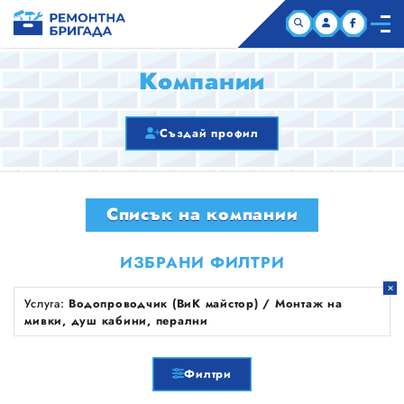
НАЧАЛО
Компании
КОМПАНИИ
Създай профил
СТАТИИ
Списък на компании
ЗА НАС
ИЗБРАНИ ФИЛТРИ
Услуга:
Водопроводчик (ВиК майстор) / Монтаж на
мивки, душ кабини, перални
Филтри