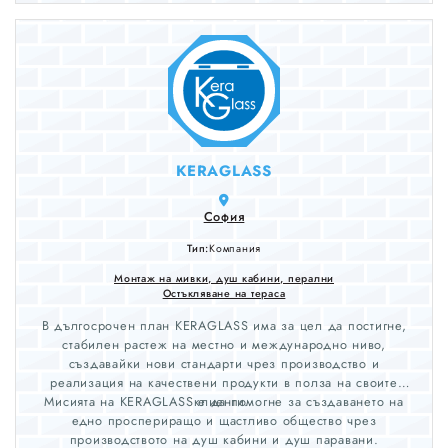
други мебели. Монтиране на стойка за телевизора.
Монтиране на закачалка на стената. Смяна на бравата и
патронника на вратата. Монтиране и демонтиране
натоалетна чиния, монтиране на казанче, подмяна на
механизма на тоалетно казанче. Подмяна и монтиране на
контакти, ключове, плафони, полилеи.Цени нормални и по
споразумение
KERAGLASS
София
Тип:
Компания
Монтаж на мивки, душ кабини, перални
Остъкляване на тераса
В дългосрочен план KERAGLASS има за цел да постигне,
стабилен растеж на местно и международно ниво,
създавайки нови стандарти чрез производство и
реализация на качествени продукти в полза на своите
Мисията на KERAGLASS е да помогне за създаването на
клиенти.
едно проспериращо и щастливо общество чрез
производството на душ кабини и душ паравани.