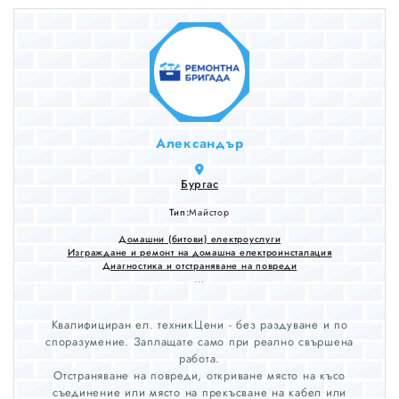
Александър
Бургас
Тип:
Майстор
Домашни (битови) електроуслуги
Изграждане и ремонт на домашна електроинсталация
Диагностика и отстраняване на повреди
...
Квалифициран ел. техникЦени - без раздуване и по
споразумение. Заплащате само при реално свършена
работа.
Отстраняване на повреди, откриване място на късо
съединение или място на прекъсване на кабел или