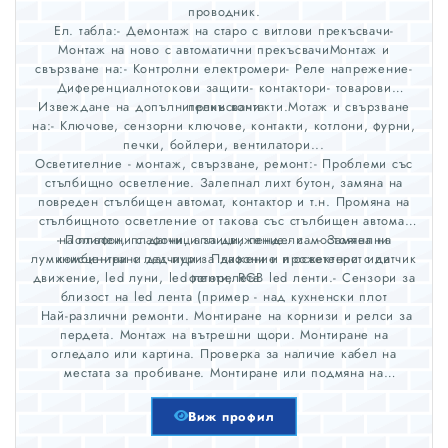
проводник.
Ел. табла:- Демонтаж на старо с витлови прекъсвачи-
Монтаж на ново с автоматични прекъсвачиМонтаж и
свързване на:- Контролни електромери- Реле напрежение-
Диференциалнотокови защити- контактори- товарови
Извеждане на допълнителни контакти.Мотаж и свързване
прекъсвачи
на:- Ключове, сензорни ключове, контакти, котлони, фурни,
печки, бойлери, вентилатори...
Осветителние - монтаж, свързване, ремонт:- Проблеми със
стълбищно осветление. Залепнал лихт бутон, замяна на
повреден стълбищен автомат, контактор и т.н. Промяна на
стълбищното осветление от такова със стълбищен автомат
- Полилеи, плафони, аплици, пендели...- Замяна на
на плафони с датчици за движение.- самостоятелни
луминисцентни с лед пури- Плафони и прожектори с датчик
комбинирани датчици за дижение и осветеност или
движение, led луни, led ленти, RGB led ленти.- Сензори за
фоторелета
близост на led лента (пример - над кухненски плот
Най-различни ремонти. Монтиране на корнизи и релси за
пердета. Монтаж на вътрешни щори. Монтиране на
огледало или картина. Проверка за наличие кабел на
местата за пробиване. Монтиране или подмяна на
смесителна батерия, подмяна на кранче или мека връзка.
Свързване на пералня. Монтиране на простор за прането
Виж профил
на терасата. Сглобяване столове, маси, легла, шкафчета и