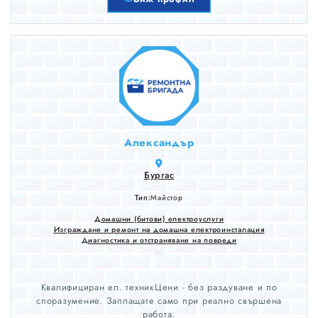
Бургас, Сливен, Ямбол и Стара Загора.
Александър
Бургас
Тип:
Майстор
Домашни (битови) електроуслуги
Изграждане и ремонт на домашна електроинсталация
Диагностика и отстраняване на повреди
...
Квалифициран ел. техникЦени - без раздуване и по
споразумение. Заплащате само при реално свършена
работа.