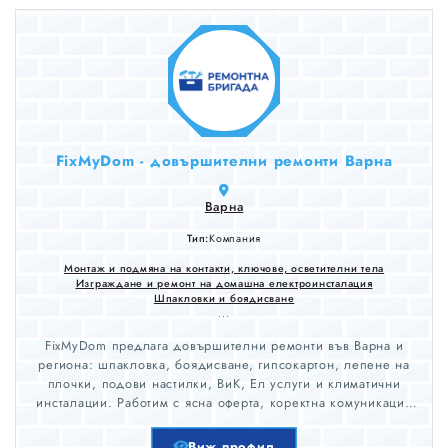
FixMyDom - довършителни ремонти Варна
Варна
Тип:
Компания
Монтаж и подмяна на контакти, ключове, осветителни тела
Изграждане и ремонт на домашна електроинсталация
Шпакловки и боядисване
...
FixMyDom предлага довършителни ремонти във Варна и
региона: шпакловка, боядисване, гипсокартон, лепене на
плочки, подови настилки, ВиК, Ел услуги и климатични
инсталации. Работим с ясна оферта, коректна комуникация
и внимание към детайла. Обслужвани градове: Варна,
Добрич, Шумен, Търговище, Разград, Силистра, Русе,
Виж профил