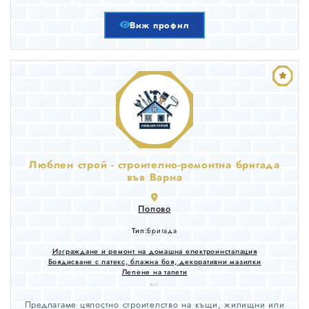
Виж профил
Люблен строй - строително-ремонтна бригада
във Варна
Попово
Тип:
Бригада
Изграждане и ремонт на домашна електроинсталация
Боядисване с латекс, блажна боя, декоративни мазилки
Лепене на тапети
...
Предлагаме цялостно строителство на къщи, жилищни или