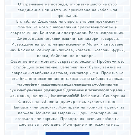
Отстраняване на повреди, откриване място на късо
съединение или място на прекъсване на кабел или
проводник.
Ел. табла:- Демонтаж на старо с витлови прекъсвачи-
Монтаж на ново с автоматични прекъсвачиМонтаж и
свързване на:- Контролни електромери- Реле напрежение-
Диференциалнотокови защити- контактори- товарови
Извеждане на допълнителни контакти.Мотаж и свързване
прекъсвачи
на:- Ключове, сензорни ключове, контакти, котлони, фурни,
печки, бойлери, вентилатори...
Осветителние - монтаж, свързване, ремонт:- Проблеми със
стълбищно осветление. Залепнал лихт бутон, замяна на
повреден стълбищен автомат, контактор и т.н. Промяна на
стълбищното осветление от такова със стълбищен автомат
- Полилеи, плафони, аплици, пендели...- Замяна на
на плафони с датчици за движение.- самостоятелни
луминисцентни с лед пури- Плафони и прожектори с датчик
комбинирани датчици за дижение и осветеност или
движение, led луни, led ленти, RGB led ленти.- Сензори за
фоторелета
близост на led лента (пример - над кухненски плот
Най-различни ремонти. Монтиране на корнизи и релси за
пердета. Монтаж на вътрешни щори. Монтиране на
огледало или картина. Проверка за наличие кабел на
местата за пробиване. Монтиране или подмяна на
смесителна батерия, подмяна на кранче или мека връзка.