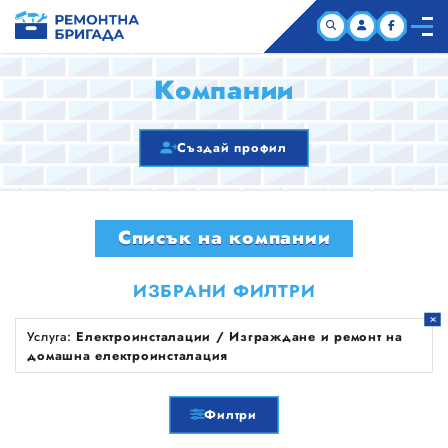
НАЧАЛО
Компании
КОМПАНИИ
Създай профил
СТАТИИ
Списък на компании
ЗА НАС
ИЗБРАНИ ФИЛТРИ
Услуга:
Електроинсталации / Изграждане и ремонт на
домашна електроинсталация
Филтри