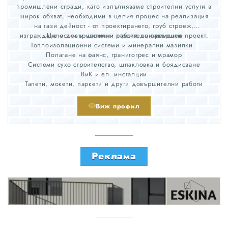
промишлени сгради, като изпълняваме строителни услуги в
широк обхват, необходими в целия процес на реализация
на тази дейност - от проектирането, груб строеж,
изграждане и довършителни работи до завършен проект.
Цялостни и частични строителни ремонти
Топлоизолационни системи и минерални мазилки
Полагане на фаянс, гранитогрес и мрамор
Системи сухо строителство, шпакловка и боядисване
ВиК и ел. инсталции
Тапети, мокети, паркети и други довършителни работи
Виж профил
Реклама