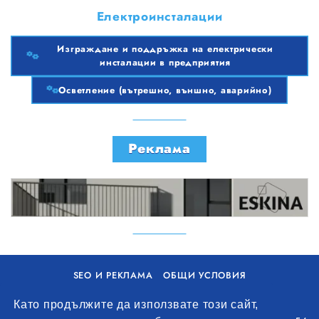
Електроинсталации
Изграждане и поддръжка на електрически
инсталации в предприятия
Изграждане и поддръжка на електрически инсталации в предприятия
Осветление (вътрешно, външно, аварийно)
Реклама
SEO И РЕКЛАМА
ОБЩИ УСЛОВИЯ
ПОЛИТИКА ЗА БИСКВИТКИ
Като продължите да използвате този сайт,