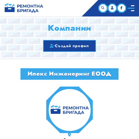
НАЧАЛО
Компании
КОМПАНИИ
Създай профил
СТАТИИ
Илекс Инженеринг ЕООД
ЗА НАС