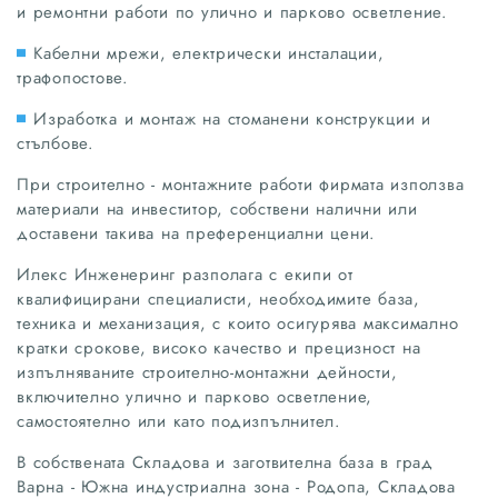
и ремонтни работи по улично и парково осветление.
Кабелни мрежи, електрически инсталации,
трафопостове.
Изработка и монтаж на стоманени конструкции и
стълбове.
При строително - монтажните работи фирмата използва
материали на инвеститор, собствени налични или
доставени такива на преференциални цени.
Илекс Инженеринг разполага с екипи от
квалифицирани специалисти, необходимите база,
техника и механизация, с които осигурява максимално
кратки срокове, високо качество и прецизност на
изпълняваните строително-монтажни дейности,
включително улично и парково осветление,
самостоятелно или като подизпълнител.
В собствената Складова и заготвителна база в град
Варна - Южна индустриална зона - Родопа, Складова