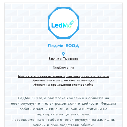
ЛедМо ЕООД
Велико Търново
Тип:
Компания
Монтаж и подмяна на контакти, ключове, осветителни тела
Диагностика и отстраняване на повреди
Монтаж на промишлени електро табла
...
ЛедМо ЕООД е българска компания в областта на
електроуслугите и електромонтажните дейности. Фирмата
работи с частни клиенти, фирми и институции на
територията на цялата страна.
Извършваме пълен набор от електроуслуги за жилищни,
офисни и производствени обекти: