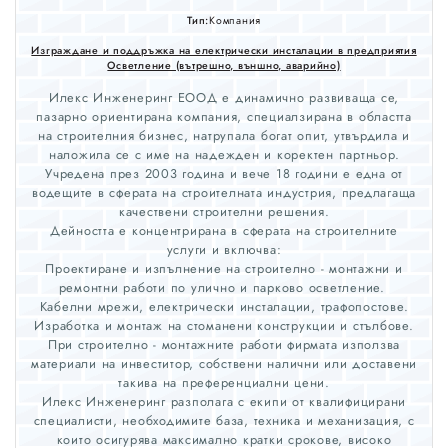
Тип:
Компания
Изграждане и поддръжка на електрически инсталации в предприятия
Осветление (вътрешно, външно, аварийно)
Илекс Инженеринг ЕООД е динамично развиваща се,
пазарно ориентирана компания, специалзирана в областта
на строителния бизнес, натрупала богат опит, утвърдила и
наложила се с име на надежден и коректен партньор.
Учредена през 2003 година и вече 18 години е една от
водещите в сферата на строителната индустрия, предлагаща
качествени строителни решения.
Дейността е концентрирана в сферата на строителните
услуги и включва:
Проектиране и изпълнение на строително - монтажни и
ремонтни работи по улично и парково осветление.
Кабелни мрежи, електрически инсталации, трафопостове.
Изработка и монтаж на стоманени конструкции и стълбове.
При строително - монтажните работи фирмата използва
материали на инвеститор, собствени налични или доставени
такива на преференциални цени.
Илекс Инженеринг разполага с екипи от квалифицирани
специалисти, необходимите база, техника и механизация, с
които осигурява максимално кратки срокове, високо