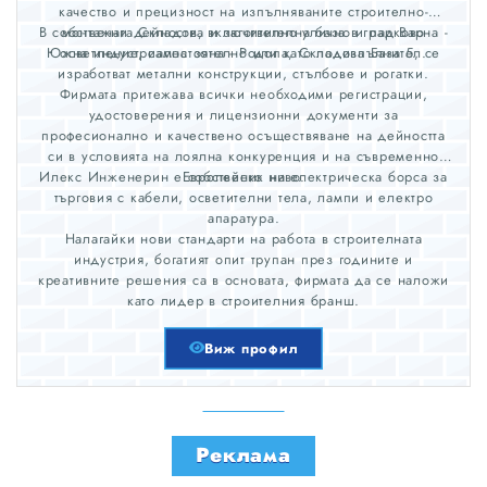
качество и прецизност на изпълняваните строително-
В собствената Складова и заготвителна база в град Варна -
монтажни дейности, включително улично и парково
Южна индустриална зона - Родопа, Складова База 5, се
осветление, самостоятелно или като подизпълнител.
изработват метални конструкции, стълбове и рогатки.
Фирмата притежава всички необходими регистрации,
удостоверения и лицензионни документи за
професионално и качествено осъществяване на дейността
си в условията на лоялна конкуренция и на съвременно
Илекс Инженерин е собственик на електрическа борса за
Европейско ниво.
търговия с кабели, осветителни тела, лампи и електро
апаратура.
Налагайки нови стандарти на работа в строителната
индустрия, богатият опит трупан през годините и
креативните решения са в основата, фирмата да се наложи
като лидер в строителния бранш.
Виж профил
Реклама