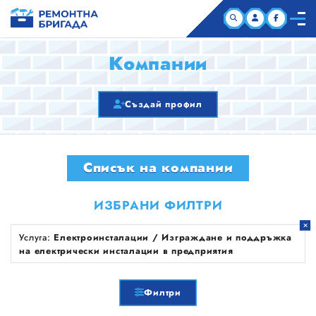
НАЧАЛО
Компании
КОМПАНИИ
Създай профил
СТАТИИ
Списък на компании
ЗА НАС
ИЗБРАНИ ФИЛТРИ
Услуга:
Електроинсталации / Изграждане и поддръжка
на електрически инсталации в предприятия
Филтри